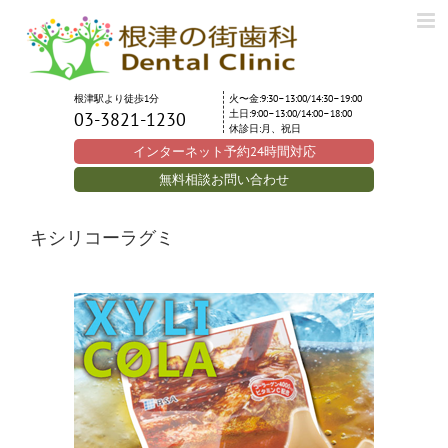
Skip
to
content
根津駅より徒歩1分
火〜金:9:30–13:00/14:30–19:00
土日:9:00–13:00/14:00–18:00
03-3821-1230
休診日:月、祝日
インターネット予約24時間対応
無料相談お問い合わせ
キシリコーラグミ