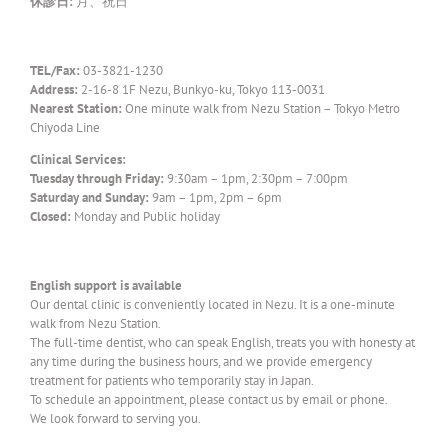
休診日:
月、祝日
TEL/Fax:
03-3821-1230
Address:
2-16-8 1F Nezu, Bunkyo-ku, Tokyo 113-0031
Nearest Station:
One minute walk from Nezu Station – Tokyo Metro
Chiyoda Line
Clinical Services:
Tuesday through Friday:
9:30am – 1pm, 2:30pm – 7:00pm
Saturday and Sunday:
9am – 1pm, 2pm – 6pm
Closed:
Monday and Public holiday
English support is available
Our dental clinic is conveniently located in Nezu. It is a one-minute
walk from Nezu Station.
The full-time dentist, who can speak English, treats you with honesty at
any time during the business hours, and we provide emergency
treatment for patients who temporarily stay in Japan.
To schedule an appointment, please contact us by email or phone.
We look forward to serving you.