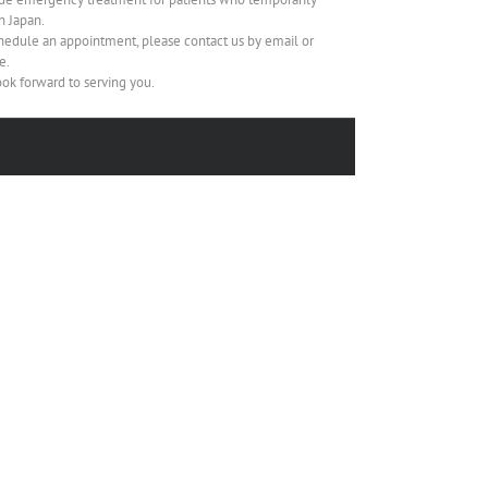
in Japan.
hedule an appointment, please contact us by email or
e.
ok forward to serving you.