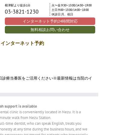
根津駅より徒歩1分
火〜金:9:30–13:00/14:30–19:00
土日:9:00–13:00/14:00–18:00
03-3821-1230
休診日:月、祝日
インターネット予約24時間対応
無料相談お問い合わせ
インターネット予約
や休日診療当番医をご活用ください※最新情報は当院のイ
sh support is available
ental clinic is conveniently located in Nezu. It is a
inute walk from Nezu Station.
ull-time dentist, who can speak English, treats you
honesty at any time during the business hours, and we
de emergency treatment for patients who temporarily