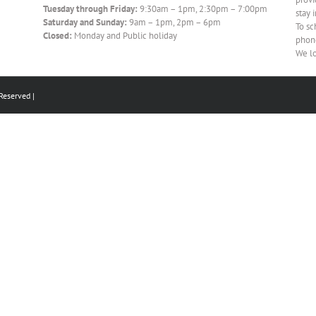
Tuesday through Friday:
9:30am – 1pm, 2:30pm – 7:00pm
stay 
Saturday and Sunday:
9am – 1pm, 2pm – 6pm
To sc
Closed:
Monday and Public holiday
phon
We lo
erved |