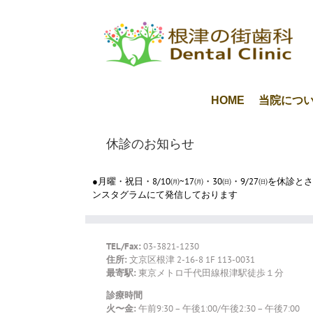
Skip
to
content
HOME
当院につ
休診のお知らせ
●月曜・祝日・8/10㈪~17㈪・30㈰・9/27㈰
ンスタグラムにて発信しております
TEL/Fax:
03-3821-1230
住所:
文京区根津 2-16-8 1F 113-0031
最寄駅:
東京メトロ千代田線根津駅徒歩１分
診療時間
火〜金:
午前9:30 – 午後1:00/午後2:30 – 午後7:00