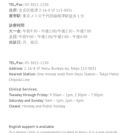
TEL/Fax:
03-3821-1230
住所:
文京区根津 2-16-8 1F 113-0031
最寄駅:
東京メトロ千代田線根津駅徒歩１分
診療時間
火〜金:
午前9:30 – 午後1:00/午後2:30 – 午後7:00
土日:
午前9:00 – 午後1:00/午後2:00 – 午後6:00
休診日:
月、祝日
TEL/Fax:
03-3821-1230
Address:
2-16-8 1F Nezu, Bunkyo-ku, Tokyo 113-0031
Nearest Station:
One minute walk from Nezu Station – Tokyo Metro
Chiyoda Line
Clinical Services:
Tuesday through Friday:
9:30am – 1pm, 2:30pm – 7:00pm
Saturday and Sunday:
9am – 1pm, 2pm – 6pm
Closed:
Monday and Public holiday
English support is available
Our dental clinic is conveniently located in Nezu. It is a one-minute