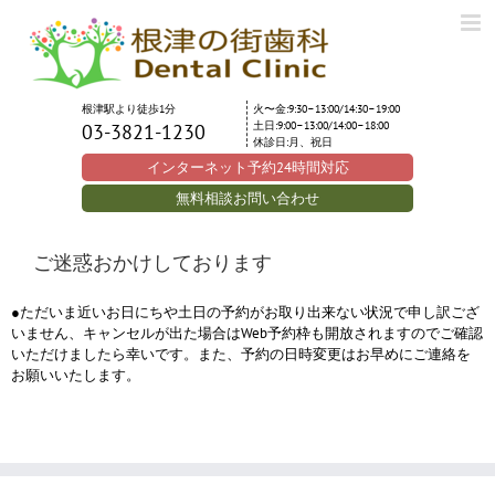
Skip
to
content
根津駅より徒歩1分
火〜金:9:30–13:00/14:30–19:00
土日:9:00–13:00/14:00–18:00
03-3821-1230
休診日:月、祝日
インターネット予約24時間対応
無料相談お問い合わせ
ご迷惑おかけしております
●ただいま近いお日にちや土日の予約がお取り出来ない状況で申し訳ござ
いません、キャンセルが出た場合はWeb予約枠も開放されますのでご確認
いただけましたら幸いです。また、予約の日時変更はお早めにご連絡を
お願いいたします。