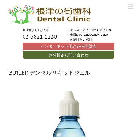
Skip
to
content
根津駅より徒歩1分
火〜金:9:30–13:00/14:30–19:00
土日:9:00–13:00/14:00–18:00
03-3821-1230
休診日:月、祝日
インターネット予約24時間対応
無料相談お問い合わせ
BUTLER デンタルリキッドジェル