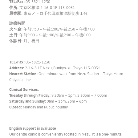
TEL/Fax:
03-3821-1230
住所:
文京区根津 2-16-8 1F 113-0031
最寄駅:
東京メトロ千代田線根津駅徒歩１分
診療時間
火〜金:
午前9:30 – 午後1:00/午後2:30 – 午後7:00
土日:
午前9:00 – 午後1:00/午後2:00 – 午後6:00
休診日:
月、祝日
TEL/Fax:
03-3821-1230
Address:
2-16-8 1F Nezu, Bunkyo-ku, Tokyo 113-0031
Nearest Station:
One minute walk from Nezu Station – Tokyo Metro
Chiyoda Line
Clinical Services:
Tuesday through Friday:
9:30am – 1pm, 2:30pm – 7:00pm
Saturday and Sunday:
9am – 1pm, 2pm – 6pm
Closed:
Monday and Public holiday
English support is available
Our dental clinic is conveniently located in Nezu. It is a one-minute