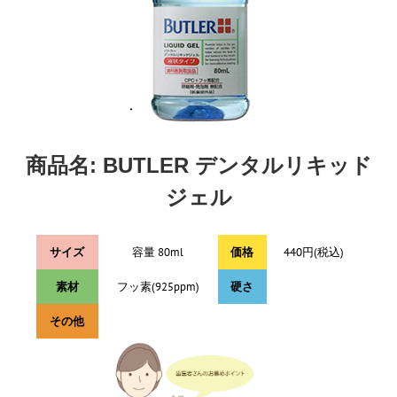
商品名: BUTLER デンタルリキッド
ジェル
サイズ
容量 80ml
価格
440円(税込)
素材
フッ素(925ppm)
硬さ
その他