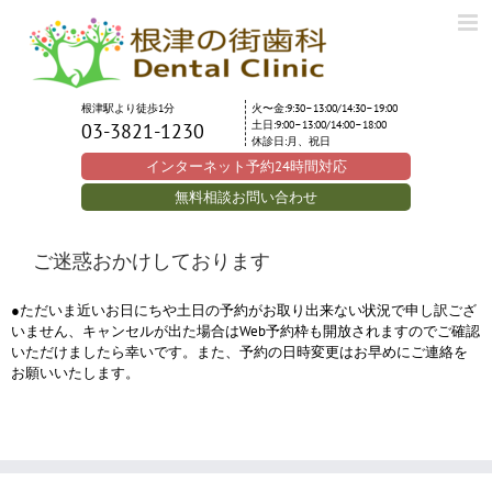
Skip
to
content
根津駅より徒歩1分
火〜金:9:30–13:00/14:30–19:00
土日:9:00–13:00/14:00–18:00
03-3821-1230
休診日:月、祝日
インターネット予約24時間対応
無料相談お問い合わせ
ご迷惑おかけしております
●ただいま近いお日にちや土日の予約がお取り出来ない状況で申し訳ござ
いません、キャンセルが出た場合はWeb予約枠も開放されますのでご確認
いただけましたら幸いです。また、予約の日時変更はお早めにご連絡を
お願いいたします。