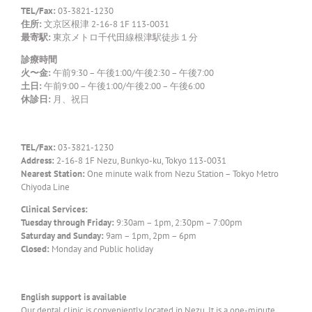
TEL/Fax:
03-3821-1230
住所:
文京区根津 2-16-8 1F 113-0031
最寄駅:
東京メトロ千代田線根津駅徒歩１分
診療時間
火〜金:
午前9:30 – 午後1:00/午後2:30 – 午後7:00
土日:
午前9:00 – 午後1:00/午後2:00 – 午後6:00
休診日:
月、祝日
TEL/Fax:
03-3821-1230
Address:
2-16-8 1F Nezu, Bunkyo-ku, Tokyo 113-0031
Nearest Station:
One minute walk from Nezu Station – Tokyo Metro
Chiyoda Line
Clinical Services:
Tuesday through Friday:
9:30am – 1pm, 2:30pm – 7:00pm
Saturday and Sunday:
9am – 1pm, 2pm – 6pm
Closed:
Monday and Public holiday
English support is available
Our dental clinic is conveniently located in Nezu. It is a one-minute